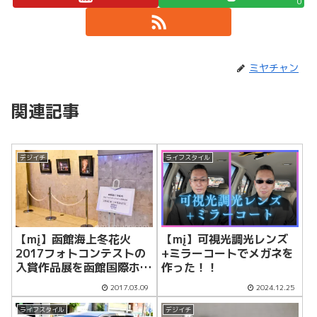
0
ミヤチャン
関連記事
デジイチ
ライフスタイル
【mį】可視光調光レンズ
【mį】函館海上冬花火
+ミラーコートでメガネを
2017フォトコンテストの
作った！！
入賞作品展を函館国際ホテ
ルに初日に見に行って来
2017.03.09
2024.12.25
た！！
ライフスタイル
デジイチ