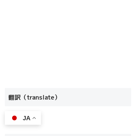
翻訳（translate）
JA