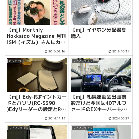
【mį】Monthly
【mį】イヤホン分配器を
Hokkaido Magazine 月刊
購入
ISM（イズム）さんにカメ
ラマンとして取材して頂き
2016.03.16
2019.10.31
ました！！
ガジェット
ライフスタイル
【mį】Edy-Rポイントカー
【mį】札幌運動会出張撮
ドとパソリ(RC-S390
影だけど今回は40アルフ
)Edyリーダーの設定とRポ
ァードのEXキーパーもキ
イントの登録
ーパーラボでやってもら
2014.11.14
2024.05.27
う！！
ライフスタイル
ライフスタイル