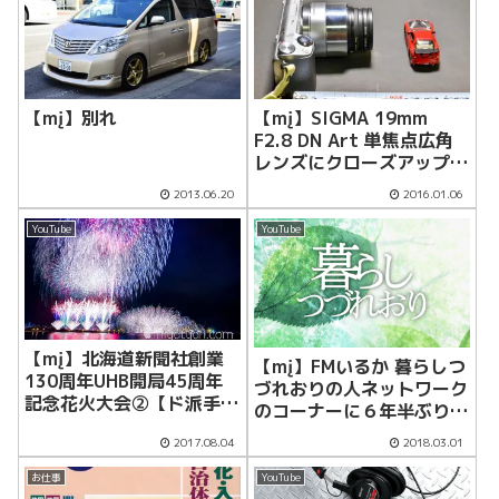
【mį】別れ
【mį】SIGMA 19mm
F2.8 DN Art 単焦点広角
レンズにクローズアップレ
ンズフィルターを装着！！
2013.06.20
2016.01.06
YouTube
YouTube
【mį】北海道新聞社創業
【mį】FMいるか 暮らしつ
130周年UHB開局45周年
づれおりの人ネットワーク
記念花火大会②【ド派手バ
のコーナーに６年半ぶりに
ージョン】＆４K動画
生放送で出して頂きまし
2017.08.04
2018.03.01
た！！
お仕事
YouTube