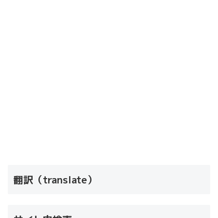
翻訳（translate）