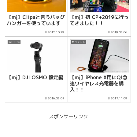
【mį】Clipaと言うバッグ
【mį】初 CP+2019に行っ
ハンガーを使っています
てきました！！
2015.10.29
2019.03.06
YouTube
ガジェット
【mį】DJI OSMO 設定編
【mį】iPhone X用にQI急
速ワイヤレス充電器を購
入！！
2016.03.07
2017.11.09
スポンサーリンク