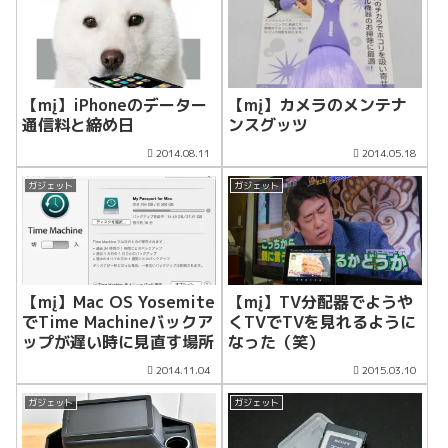
【mį】iPhoneのデーター
【mį】カメラのメンテナ
通信料と締め日
ンスグッツ
2014.08.11
2014.05.18
ガジェット
ガジェット
【mį】Mac OS Yosemite
【mį】TV分配器でようや
でTime Machineバックア
くTVでTVを見れるように
ップが遅い時に見直す場所
なった（笑）
2014.11.04
2015.03.10
ガジェット
ガジェット