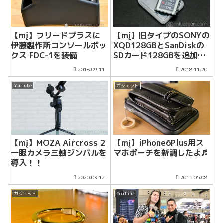
【mį】フリードプラスに
【mį】旧タイプのSONYの
伊藤製作所コンソールボッ
XQD128GBとSanDiskの
クス FDC-1を装備
SDカード128GBを追加購
入！！
2018.09.11
2018.11.20
YouTube
ガジェット
【mį】MOZA Aircross 2
【mį】iPhone6Plus用ス
一眼カメラ三軸ジンバルを
マホポーチを新調したよ♬
導入！！
2020.03.12
2015.05.08
ガジェット
YouTube