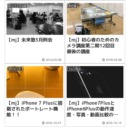
ライフスタイル
お仕事
【mį】未来塾3月例会
【mį】初心者のためのカ
メラ講座第二期12回目
最後の講座
2014.03.08
2018.03.08
ガジェット
YouTube
【mį】iPhone 7 Plusに搭
【mį】iPhone7Plusと
載されたポートレート機
iPhone6Plusの動作速
能！！
度・写真・動画比較の
YouTube♬
2016.10.31
2016.10.13