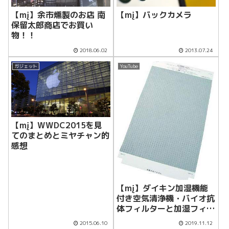
【mį】余市燻製のお店 南
【mį】バックカメラ
保留太郎商店でお買い
物！！
2018.06.02
2013.07.24
ガジェット
YouTube
【mį】WWDC2015を見
てのまとめとミヤチャン的
感想
【mį】ダイキン加湿機能
付き空気清浄機・バイオ抗
体フィルターと加湿フィル
ターの交換！！
2015.06.10
2019.11.12