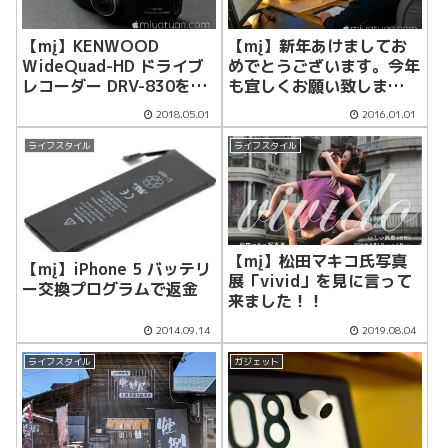
【mį】KENWOOD
【mį】新年あけましてお
WideQuad-HD ドライブ
めでとうございます。今年
レコーダー DRV-830を購
も宜しくお願い致しま
入しました
す！！
2018.05.01
2016.01.01
ライフスタイル
ライフスタイル
【mį】松田マキコ氏写真
【mį】iPhone 5 バッテリ
展「vivid」を見に言って
ー交換プログラムで返金
来ました！！
2014.09.14
2019.08.04
ライフスタイル
ガジェット