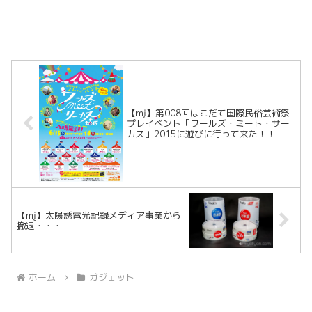
【mį】第008回はこだて国際民俗芸術祭
プレイベント「ワールズ・ミート・サー
カス」2015に遊びに行って来た！！
【mį】太陽誘電光記録メディア事業から
撤退・・・
ホーム
ガジェット