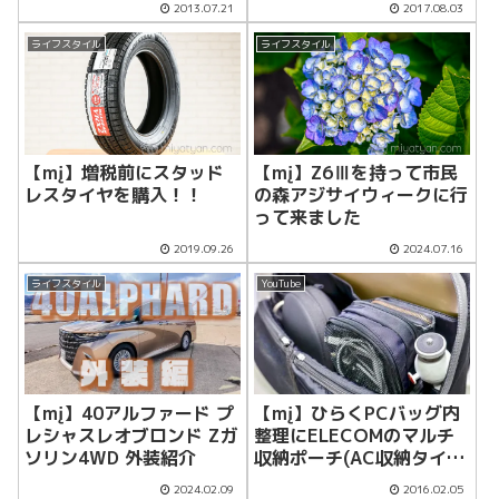
2013.07.21
2017.08.03
ライフスタイル
ライフスタイル
【mį】増税前にスタッド
【mį】Z6Ⅲを持って市民
レスタイヤを購入！！
の森アジサイウィークに行
って来ました
2019.09.26
2024.07.16
ライフスタイル
YouTube
【mį】40アルファード プ
【mį】ひらくPCバッグ内
レシャスレオブロンド Zガ
整理にELECOMのマルチ
ソリン4WD 外装紹介
収納ポーチ(AC収納タイ
プ) BMA-GP10を追加した
2024.02.09
2016.02.05