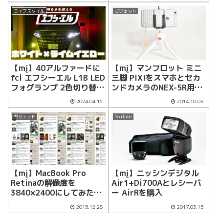
ライフスタイル
ガジェット
【mį】40アルファードに
【mį】マンフロット ミニ
fcl エフシーエル L1B LED
三脚 PIXIをスマホとセカ
フォグランプ 2色切り替え
ンドカメラのNEX-5R用に
ホワイト ライムイエロー
買ってみた
2024.04.16
2014.10.03
を装着！！
ガジェット
YouTube
【mį】MacBook Pro
【mį】ニッシンデジタル
Retinaの解像度を
Air1+Di700Aとレシーバ
3840×2400にしてみた
ー AirRを購入
（笑）
2015.12.28
2017.03.15