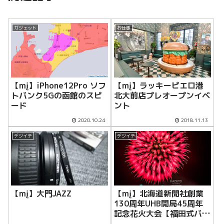
ガジェット
お仕事
【mį】iPhone12Pro ソフ
【mį】ラッキーピエロ港
トバンク5Gの函館のスピ
北大前店プレオープンイベ
ード
ント
2020.10.24
2018.11.13
デジイチ
デジイチ
【mį】大門JAZZ
【mį】北海道新聞社創業
130周年UHB開局45周年
記念花火大会【福田式バー
ジョン】