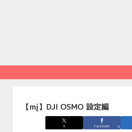
【mį】DJI OSMO 設定編
X
Facebook
0