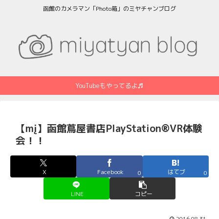
函館のカメラマン「Photo箱」のミヤチャンブログ
YouTubeもやってるよ♬
【mį】函館蔦屋書店PlayStation®VR体験
会！！
X
Facebook
はてブ
0
0
LINE
コピー