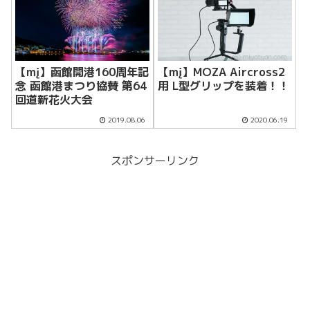
【mį】函館開港160周年記
【mį】MOZA Aircross2
念 函館港まつり協賛 第64
用 L型グリップを装着！！
回道新花火大会
2019.08.06
2020.06.19
スポンサーリンク