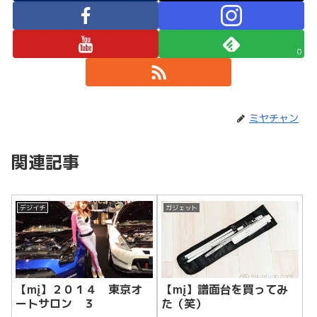
0
ミヤチャン
関連記事
デジイチ
ガジェット
【mį】２０１４ 東京オ
【mį】譜面台を買ってみ
ートサロン ３
た（笑）