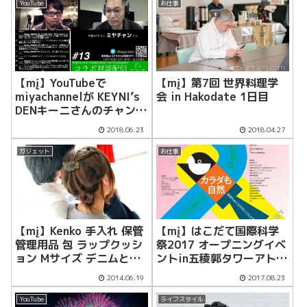
YouTube
お仕事
【mį】YouTubeで
【mį】第7回 世界料理学
miyachannelが KEYNI’s
会 in Hakodate 1日目
DENキーニさんのチャンネ
ルで初のコラボ＆ライブ
2018.06.23
2018.04.27
ガジェット
お仕事
【mį】Kenko 手入れ 保管
【mį】はこだて国際科学
管理用品 包 ラップクッシ
祭2017 オープニングイベ
ョン Mサイズ デニムと
ントin五稜郭タワーアトリ
HAKUBA 2ウェイレベラー
ウム
2014.06.19
2017.08.23
KPA-02 レビュー
YouTube
ライフスタイル