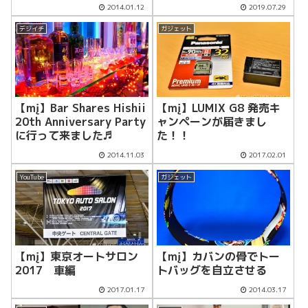
2014.01.12
2019.07.29
デジイチ
ガジェット
【mį】Bar Shares Hishii
【mį】LUMIX G8 発売キ
20th Anniversary Party
ャンペーンが届きまし
に行って来ました♬
た！！
2014.11.03
2017.02.01
YouTube
ガジェット
【mį】東京オートサロン
【mį】カバンの骨でトー
2017 車編
トバッグを自立させる
2017.01.17
2014.03.17