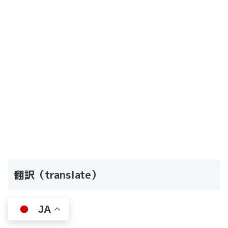
翻訳（translate）
JA