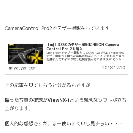
CameraControl Pro2でテザー撮影をしています
【mį】D850のテザー撮影にNIKON Camera
Control Pro 2を導入
Lightroomでテザー撮影をしていましたでもLightroomの
テザー撮影って撮った写真が転送されてPCで見れると言う
程度なんですよSSや絞り程度は表示されます後PCでシャッ
ターも切れますが、写したい絵はモニターに出ていません
地味に使え...
2018.12.10
miyatyan.com
上の記事を見てもらうと分かるんですが
撮った写真の確認が
ViewNX-i
という残念なソフトが立ち
上がります。
個人的な感想ですが、まー使いにくいし見ずらい・・・