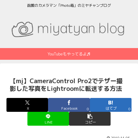
函館のカメラマン「Photo箱」のミヤチャンブログ
YouTubeもやってるよ♬
【mį】CameraControl Pro2でテザー撮
影した写真をLightroomに転送する方法
X
Facebook
はてブ
0
0
LINE
コピー