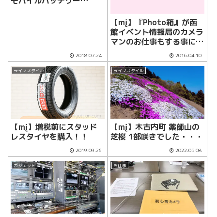
モバイルバッテリー
RAVPower USB-C
26800mAh PD対応 RP-
【mį】『Photo箱』が函
PB058を購入！！
館イベント情報局のカメラ
マンのお仕事もする事にな
りました！！
2018.07.24
2016.04.10
ライフスタイル
ライフスタイル
【mį】木古内町 薬師山の
【mį】増税前にスタッド
芝桜 1部咲きでした・・・
レスタイヤを購入！！
2019.09.26
2022.05.08
ガジェット
お仕事