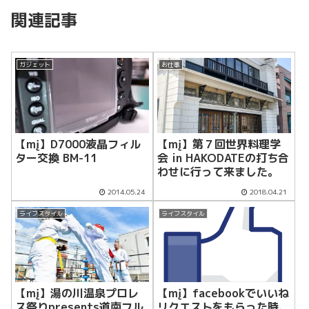
関連記事
ガジェット
お仕事
【mį】D7000液晶フィル
【mį】第７回世界料理学
ター交換 BM-11
会 in HAKODATEの打ち合
わせに行って来ました。
2014.05.24
2018.04.21
ライフスタイル
ライフスタイル
【mį】湯の川温泉プロレ
【mį】facebookでいいね
ス祭りpresents道南フル
リクエストをもらった時、