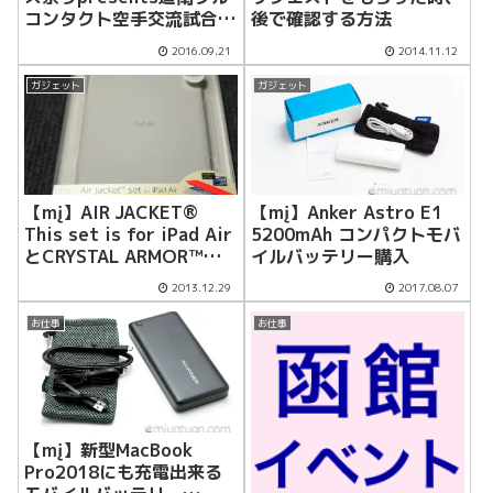
コンタクト空手交流試合
後で確認する方法
「flash-1」
2016.09.21
2014.11.12
ガジェット
ガジェット
【mį】AIR JACKET®
【mį】Anker Astro E1
This set is for iPad Air
5200mAh コンパクトモバ
とCRYSTAL ARMOR™
イルバッテリー購入
for iPad Air with Fusso
2013.12.29
2017.08.07
でiPad Airを守る
お仕事
お仕事
【mį】新型MacBook
Pro2018にも充電出来る