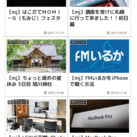
【mį】はこだてＭＯＭＩ
【mį】講座を受けに札幌
－Ｇ（もみじ）フェスタ
に行って来ました！！初日
編
2011.11.11
2017.05.01
ライフスタイル
ガジェット
【mį】ちょっと遅めの夏
【mį】FMいるかをiPhone
休み 3日目 旭川神社
で聴く方法
2025.10.06
2014.11.26
ライフスタイル
ガジェット