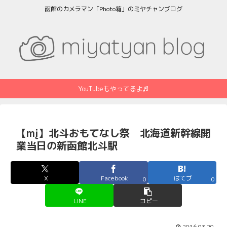
函館のカメラマン「Photo箱」のミヤチャンブログ
YouTubeもやってるよ♬
【mį】北斗おもてなし祭 北海道新幹線開
業当日の新函館北斗駅
X
Facebook
はてブ
0
0
LINE
コピー