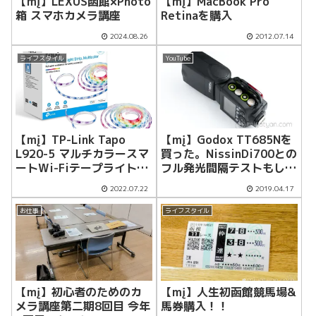
【mį】LEXUS函館×Photo
【mį】MacBook Pro
箱 スマホカメラ講座
Retinaを購入
2024.08.26
2012.07.14
ライフスタイル
YouTube
【mį】TP-Link Tapo
【mį】Godox TT685Nを
L920-5 マルチカラースマ
買った。NissinDi700との
ートWi-Fiテープライトを
フル発光間隔テストもして
レビュー
みた
2022.07.22
2019.04.17
お仕事
ライフスタイル
【mį】初心者のためのカ
【mį】人生初函館競馬場&
メラ講座第二期8回目 今年
馬券購入！！