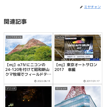
ミヤチャン
関連記事
ライフスタイル
YouTube
【mį】α7Ⅳにニコンの
【mį】東京オートサロン
24-120を付けて昭和新山
2017 車編
クマ牧場でフィールドテス
ト
2022.08.13
2017.01.17
デジイチ
ガジェット