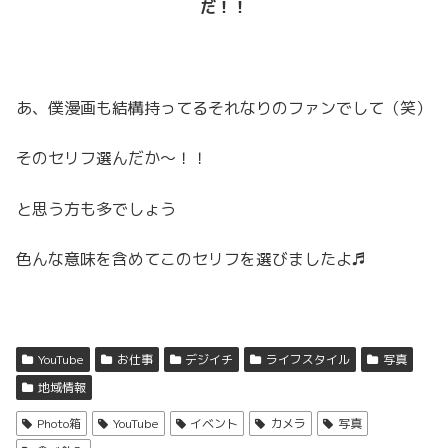
だ！！
あ、僕漫画も結構持ってるそれなりのファンでして（笑）
そのセリフ選んだか〜！！
と思う方も多でしょう
色んな意味を含めてこのセリフを選びましたよ♬
YouTube
お仕事
デジイチ
ライフスタイル
写真
地域情報
Photo箱
YouTube
イベント
カメラ
写真